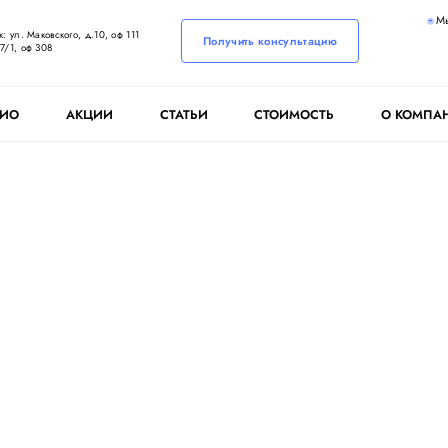
М
: ул. Маковского, д.10, оф 111
Получить консультацию
7/1, оф 308
ЛИО
АКЦИИ
СТАТЬИ
СТОИМОСТЬ
О КОМПА