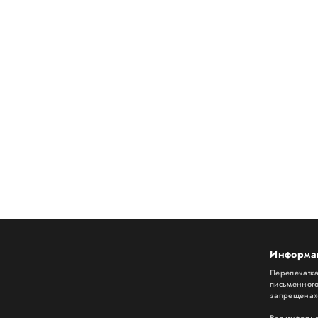
Информа
Перепечатка
письменног
запрещена
Вся информ