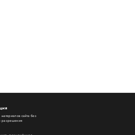
ция
 материалов сайта без
о разрешения
»
ация, размещённая