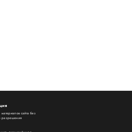
ция
 материалов сайта без
о разрешения
»
ация, размещённая