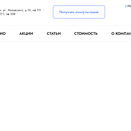
М
: ул. Маковского, д.10, оф 111
Получить консультацию
7/1, оф 308
ЛИО
АКЦИИ
СТАТЬИ
СТОИМОСТЬ
О КОМПА