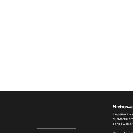
Информа
Перепечатка
письменног
запрещена
Вся информ